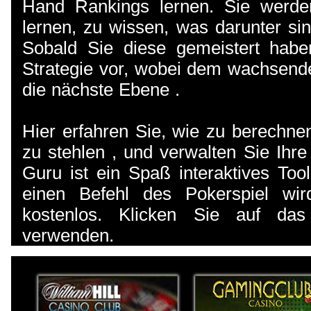
Hand Rankings lernen. Sie werden
lernen, zu wissen, was darunter sin
Sobald Sie diese gemeistert habe
Strategie vor, wobei dem wachsend
die nächste Ebene .
Hier erfahren Sie, wie zu berechne
zu stehlen , und verwalten Sie Ihre
Guru ist ein Spaß interaktives Tool
einen Befehl des Pokerspiel wi
kostenlos. Klicken Sie auf da
verwenden.