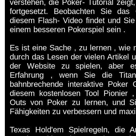
verstehen, die Poker- Tutorial zeigt
fortgesetzt. Beobachten Sie da
diesem Flash- Video findet und S
einem besseren Pokerspiel sein .
Es ist eine Sache , zu lernen , wi
durch das Lesen der vielen Artikel u
der Website zu spielen, aber e
Erfahrung , wenn Sie die Tita
bahnbrechende interaktive Poker 
diesem kostenlosen Tool Pionier 
Outs von Poker zu lernen, und Si
Fähigkeiten zu verbessern und maxi
Texas Hold'em Spielregeln, die A